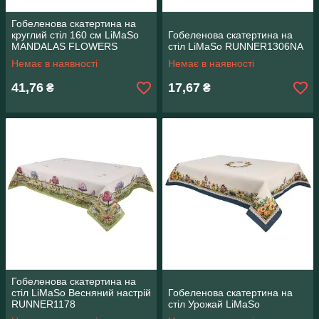
Гобеленова скатертина на
круглий стіл 160 см LiMaSo
Гобеленова скатертина на
MANDALAS FLOWERS
стіл LiMaSo RUNNER1306NA
Немає в наявності
Немає в наявності
41,76
17,67
₴
₴
Гобеленова скатертина на
стіл LiMaSo Весняний настрій
Гобеленова скатертина на
RUNNER1178
стіл Урожай LiMaSo