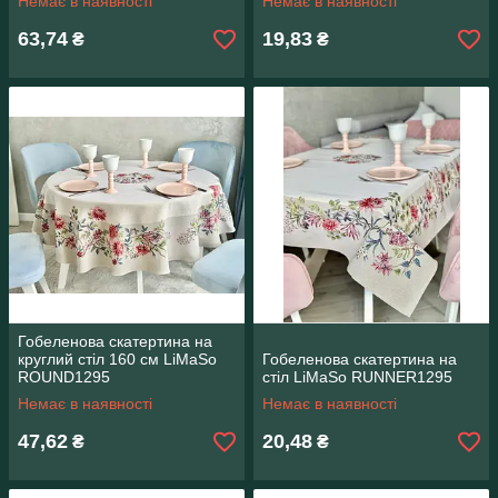
Немає в наявності
Немає в наявності
63,74
19,83
₴
₴
Гобеленова скатертина на
круглий стіл 160 см LiMaSo
Гобеленова скатертина на
ROUND1295
стіл LiMaSo RUNNER1295
Немає в наявності
Немає в наявності
47,62
20,48
₴
₴