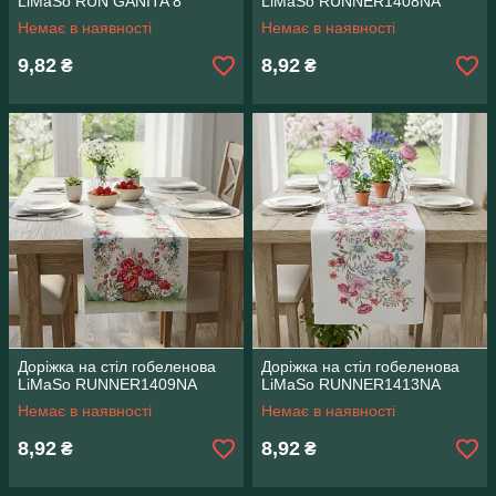
LiMaSo RUN GANITA 8
LiMaSo RUNNER1408NA
Немає в наявності
Немає в наявності
9,82
8,92
₴
₴
Доріжка на стіл гобеленова
Доріжка на стіл гобеленова
LiMaSo RUNNER1409NA
LiMaSo RUNNER1413NA
Немає в наявності
Немає в наявності
8,92
8,92
₴
₴