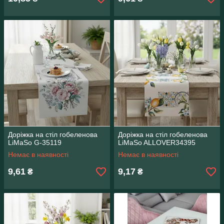
Доріжка на стіл гобеленова
Доріжка на стіл гобеленова
LiMaSo G-35119
LiMaSo ALLOVER34395
Немає в наявності
Немає в наявності
9,61
9,17
₴
₴