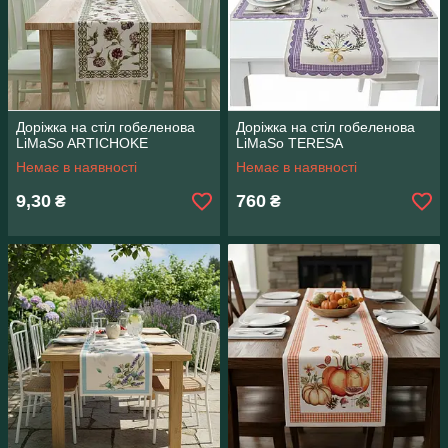
Доріжка на стіл гобеленова
Доріжка на стіл гобеленова
LiMaSo ARTICHOKE
LiMaSo TERESA
Немає в наявності
Немає в наявності
9,30
760
₴
₴