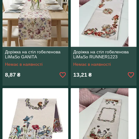
Доріжка на стіл гобеленова
Доріжка на стіл гобеленова
LiMaSo GANITA
LiMaSo RUNNER1223
Немає в наявності
Немає в наявності
8,87
13,21
₴
₴