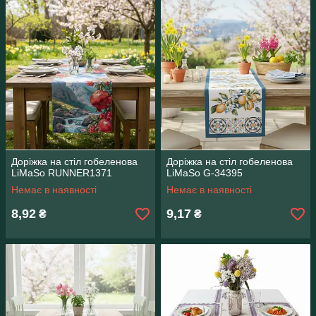
Доріжка на стіл гобеленова
Доріжка на стіл гобеленова
LiMaSo RUNNER1371
LiMaSo G-34395
Немає в наявності
Немає в наявності
8,92
9,17
₴
₴