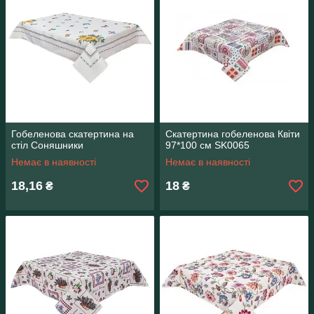
Гобеленова скатертина на
Скатертина гобеленова Квіти
стіл Соняшники
97*100 см SK0065
Немає в наявності
Немає в наявності
18,16
18
₴
₴