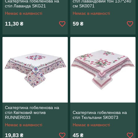
Скатертина гобеленова на
стіл Лавандовий тон 137*240
стіл Лаванда SKG21
см SK0071
Немає в наявності
Немає в наявності
11,30
59
₴
₴
Скатертина гобеленова на
стіл Квітковий мотив
Скатертина гобеленова на
RUNNER033
стіл Тюльпани SK0073
Немає в наявності
Немає в наявності
19,83
45
₴
₴