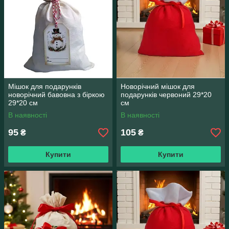
Мішок для подарунків
Новорічний мішок для
новорічний бавовна з біркою
подарунків червоний 29*20
29*20 см
см
В наявності
В наявності
95
105
₴
₴
Купити
Купити