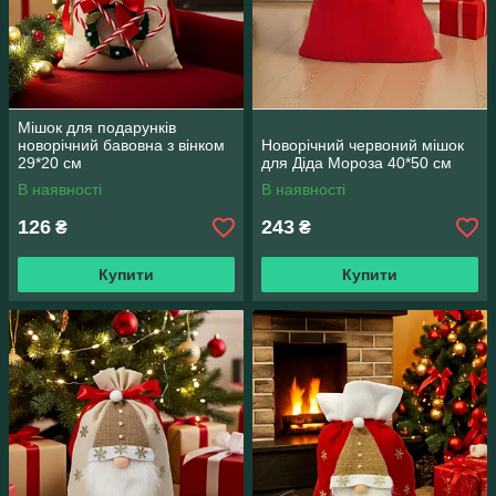
Мішок для подарунків
новорічний бавовна з вінком
Новорічний червоний мішок
29*20 см
для Діда Мороза 40*50 см
В наявності
В наявності
126
243
₴
₴
Купити
Купити