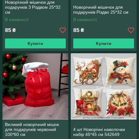
Новорічний мішечок для
подарунків З Різдвом 25*32
Новорічний мішечок для
см
подарунків Різдво 25*32 см
В наявності
В наявності
85
85
₴
₴
Купити
Купити
Великий новорічний мішок
для подарунків червоний
4 шт Новорічні наволочки
100*60 см
набір 45*45 см 542649