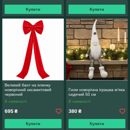
Купити
Купити
Великий бант на ялинку
новорічний оксамитовий
Гном новорічна іграшка м'яка
червоний
сидячий 50 см
В наявності
В наявності
695
380
₴
₴
Купити
Купити