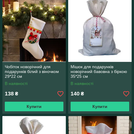
Чобіток новорічний для
Мішок для подарунків
подарунків білий з віночком
новорічний бавовна з біркою
29*22 см
35*25 см
В наявності
В наявності
138
140
₴
₴
Купити
Купити