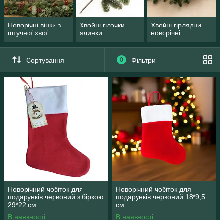
Новорічні вінки з
Хвойні гілочки
Хвойні гірлядни
штучної хвої
ялинки
новорічні
Сортування
0
Фільтри
Новорічний чобіток для
Новорічний чобіток для
подарунків червоний з біркою
подарунків червоний 18*9,5
29*22 см
см
В наявності
В наявності