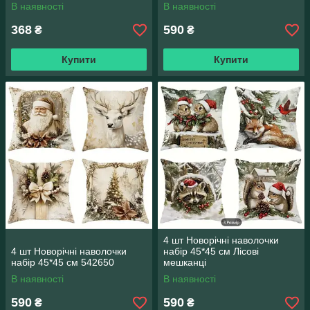
В наявності
В наявності
368
590
₴
₴
Купити
Купити
4 шт Новорічні наволочки
4 шт Новорічні наволочки
набір 45*45 см Лісові
набір 45*45 см 542650
мешканці
В наявності
В наявності
590
590
₴
₴