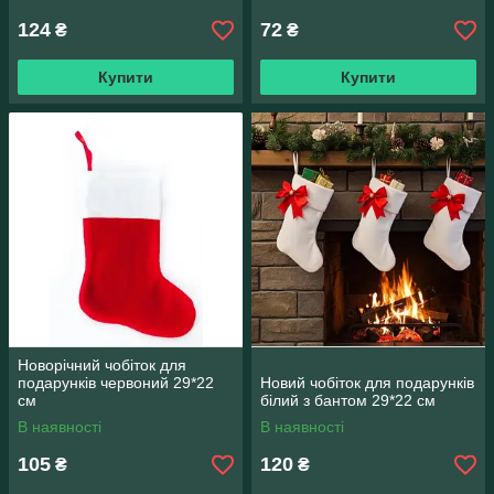
124
72
₴
₴
Купити
Купити
Новорічний чобіток для
подарунків червоний 29*22
Новий чобіток для подарунків
см
білий з бантом 29*22 см
В наявності
В наявності
105
120
₴
₴