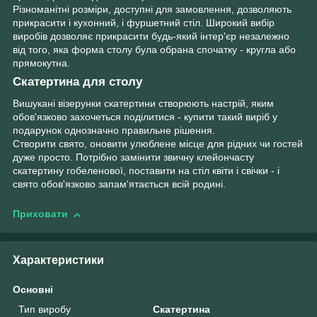
Різноманітні розміри, доступні для замовлення, дозволяють
прикрасити і кухонний, і фуршетний стіл. Широкий вибір
виробів дозволяє прикрасити будь-який інтер'єр незалежно
від того, яка форма столу була обрана спочатку - кругла або
прямокутна.
Скатертина для столу
Вишукані візерунки скатертини створюють настрій, яким
обов'язково захочеться поділитися - купити такий виріб у
подарунок однозначно правильне рішення.
Створити свято, оновити улюблене місце для рідних чи гостей
дуже просто. Потрібно замінити звичну клейончасту
скатертину гобеленової, поставити на стіл квіти і свічки - і
свято обов'язково запам'ятається всій родині.
Приховати
Характеристики
Основні
Тип виробу
Скатертина