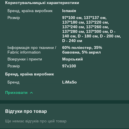
Користувальницькі характеристики
Бренд, країна виробник
Іспанія
Розмір
97*100 см, 137*137 см,
137*180 см, 137*220 см,
137*240 см, 137*260 см,
137*280 см, 137*300 см, D -
140 см, D - 180 см, D - 200 см,
D - 240 см
Інформація про тканини /
60% поліестер, 35%
Fabric information
бавовна, 5% акрил
Візерунки і принти
Морський
Розмір
97x100
Бренд, країна виробник
Бренд
LiMaSo
Приховати
Відгуки про товар
Ще немає відгуків про цей товар