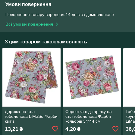
Умови повернення
Повернення товару впродовж 14 днів за домовленістю
Всі умови повернення
З цим товаром також замовляють
Доріжка на стіл
Серветка під тарілку на
Гобе
гобеленова LiMaSo Фарби
стіл гобеленова Фарби
круг
квітів
кольорів 34*44 см
LiM
13,21
4,20
36,
₴
₴