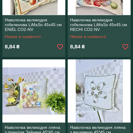
Наволочка великодня
Наволочка великодня
гобеленова LiMaSo 45х45 см
гобеленова LiMaSo 45х45 см
ENIEL CO2-NV
RECHI CO2-NV
Немає в наявності
Немає в наявності
8,84
8,84
₴
₴
Наволочка великодня лляна
Наволочка великодня лляна
з принтом Зайчики 45*45 см
з вишивкою 45*45 см