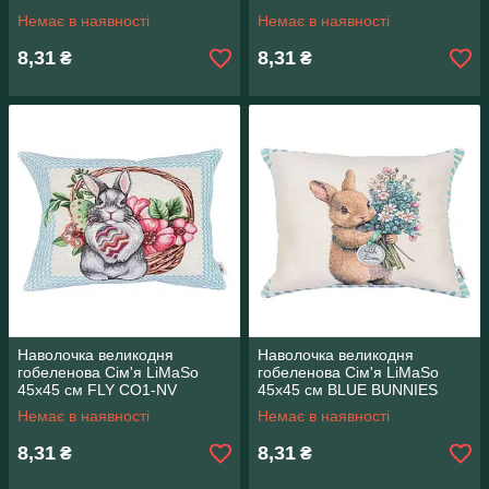
Немає в наявності
Немає в наявності
8,31
8,31
₴
₴
Наволочка великодня
Наволочка великодня
гобеленова Сім'я LiMaSo
гобеленова Сім'я LiMaSo
45х45 см FLY CO1-NV
45х45 см BLUE BUNNIES
CO2-NV
Немає в наявності
Немає в наявності
8,31
8,31
₴
₴