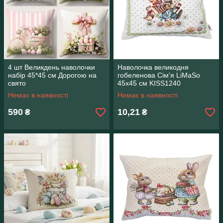
4 шт Великдень наволочки
Наволочка великодня
набір 45*45 см Дорогою на
гобеленова Сім'я LiMaSo
свято
45х45 см KISS1240
Немає в наявності
Немає в наявності
590
10,21
₴
₴