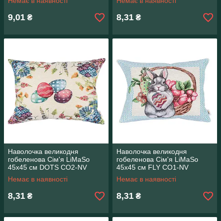
Немає в наявності
Немає в наявності
9,01
8,31
₴
₴
Наволочка великодня
Наволочка великодня
гобеленова Сім'я LiMaSo
гобеленова Сім'я LiMaSo
45х45 см DOTS CO2-NV
45х45 см FLY CO1-NV
Немає в наявності
Немає в наявності
8,31
8,31
₴
₴