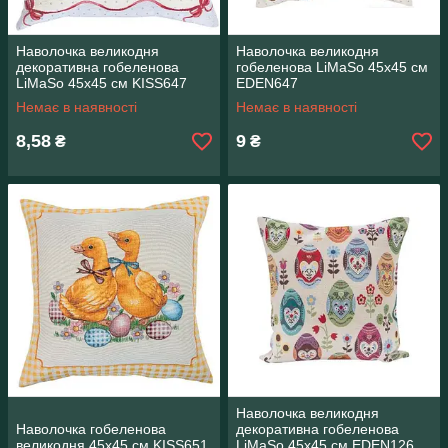
Наволочка великодня
Наволочка великодня
декоративна гобеленова
гобеленова LiMaSo 45х45 см
LiMaSo 45х45 см KISS647
EDEN647
Немає в наявності
Немає в наявності
8,58
9
₴
₴
Наволочка великодня
Наволочка гобеленова
декоративна гобеленова
великодня 45х45 см KISS651
LiMaSo 45х45 см EDEN126