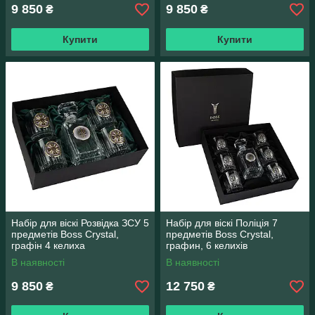
9 850
9 850
₴
₴
Купити
Купити
Набір для віскі Розвідка ЗСУ 5
Набір для віскі Поліція 7
предметів Boss Crystal,
предметів Boss Crystal,
графін 4 келиха
графин, 6 келихів
В наявності
В наявності
9 850
12 750
₴
₴