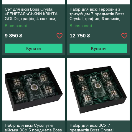
Сет для віскі Boss Crystal
Набір для віскі Гербовий з
«ГЕНЕРАЛЬСЬКИЙ КВІНТА
тризубцем 7 предметів Boss
GOLD», графін, 4 склянки,
Crystal, графин, 6 келихів,
золото та срібло
платина, срібло, золото,
В наявності
В наявності
9 850
12 750
₴
₴
Купити
Купити
Набір для віскі Сухопутні
Набір для віскі ЗСУ 7
війська ЗСУ 5 предметів Boss
предметів Boss Crystal,