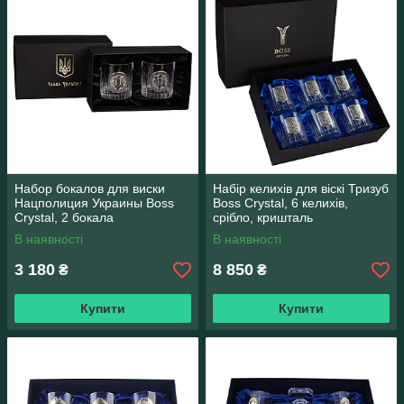
Набор бокалов для виски
Набір келихів для віскі Тризуб
Нацполиция Украины Boss
Boss Crystal, 6 келихів,
Crystal, 2 бокала
срібло, кришталь
В наявності
В наявності
3 180
8 850
₴
₴
Купити
Купити