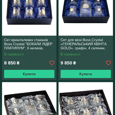
Сет кришталевих стаканів
Сет для віскі Boss Crystal
Boss Crystal "БОКАЛИ ЛІДЕР
«ГЕНЕРАЛЬСЬКИЙ КВІНТА
ПЛАТИНУМ", 6 келихів,
GOLD», графін, 4 склянки,
платина, срібло, золото
золото та срібло
В наявності
В наявності
8 850
9 850
₴
₴
Купити
Купити