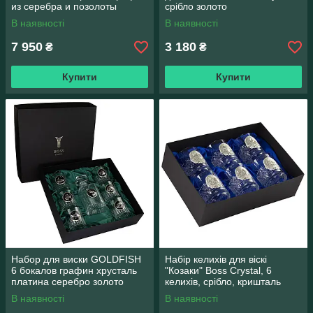
из серебра и позолоты
срібло золото
В наявності
В наявності
7 950
3 180
₴
₴
Купити
Купити
Набор для виски GOLDFISH
Набір келихів для віскі
6 бокалов графин хрусталь
"Козаки" Boss Crystal, 6
платина серебро золото
келихів, срібло, кришталь
В наявності
В наявності