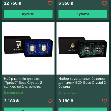
12 750
6 350
₴
₴
Купити
Купити
Набір келихів для віскі
Набор хрустальных бокалов
"Тризуб" Boss Crystal, 2
для виски ВСУ Boss Crystal 2
келиха, срібло, золото,
бокала
кришталь
В наявності
В наявності
3 180
3 180
₴
₴