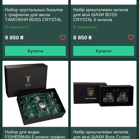
Набор хрустальных бокалов
Набір кришталевих келихів
с графином для виски
для віскі ШАХИ ВОЅЅ
ТАМОЖНЯ ВОЅЅ CRYSTAL
CRYSTAL 6 келихів
В наявності
В наявності
9 850
8 850
₴
₴
Купити
Купити
Набор для водки
Набір кришталевих келихів
FISHERMAN 6 рюмок графин
для віскі ШАХИ Boss Crystal