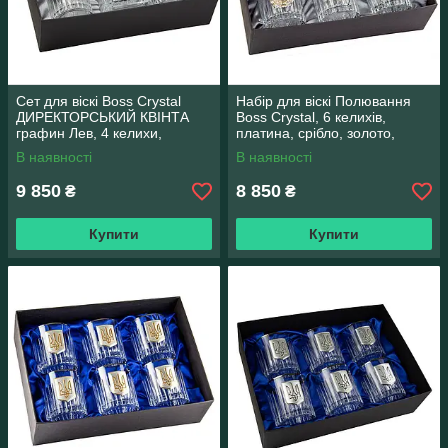
Сет для віскі Boss Crystal
Набір для віскі Полювання
ДИРЕКТОРСЬКИЙ КВІНТА
Boss Crystal, 6 келихів,
графин Лев, 4 келихи,
платина, срібло, золото,
платина, срібло, золото
кришталь
В наявності
В наявності
9 850
8 850
₴
₴
Купити
Купити