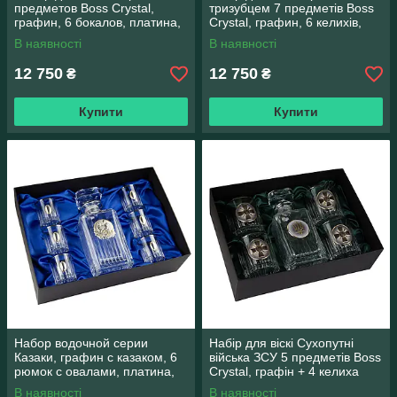
предметов Boss Crystal,
тризубцем 7 предметів Boss
графин, 6 бокалов, платина,
Crystal, графин, 6 келихів,
серебро, золото, хрусталь
платина, срібло, золото,
В наявності
В наявності
12 750
12 750
₴
₴
Купити
Купити
Набор водочной серии
Набір для віскі Сухопутні
Казаки, графин с казаком, 6
війська ЗСУ 5 предметів Boss
рюмок с овалами, платина,
Crystal, графін + 4 келиха
серебро, золото
В наявності
В наявності