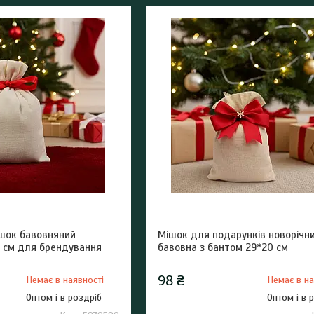
шок бавовняний
Мішок для подарунків новорічн
0 см для брендування
бавовна з бантом 29*20 см
98 ₴
Немає в наявності
Немає в на
Оптом і в роздріб
Оптом і в 