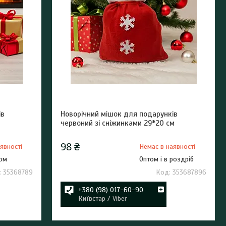
ів
Новорічний мішок для подарунків
червоний зі сніжинками 29*20 см
98 ₴
явності
Немає в наявності
том
Оптом і в роздріб
35368789
353687896
+380 (98) 017-60-90
Київстар / Viber