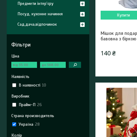
Предмети інтер'єру
Посуд, кухонне начиння
Купити
Сад,дача,відпочинок
Мішок для подар
бавовна з біркою
Фільтри
140 ₴
Ціна
Наявність
В наявності
10
Виробник
Прайм-П
26
Страна производитель
Україна
28
Колір