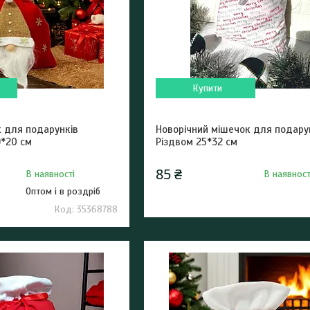
Купити
к для подарунків
Новорічний мішечок для подарун
9*20 см
Різдвом 25*32 см
85 ₴
В наявності
В наявност
Оптом і в роздріб
35368788