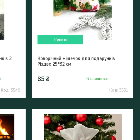
Купити
ків З
Новорічний мішечок для подарунків
Різдво 25*32 см
85 ₴
і
В наявності
3549
3551