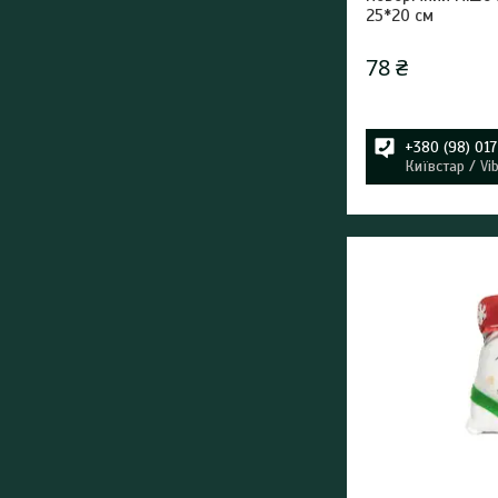
25*20 см
78 ₴
+380 (98) 01
Київстар / Vi