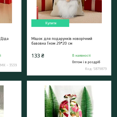
Купити
 Діда
Мішок для подарунків новорічний
бавовна Гном 29*20 см
133 ₴
і
В наявності
Оптом і в роздріб
МК - 3539
5879879