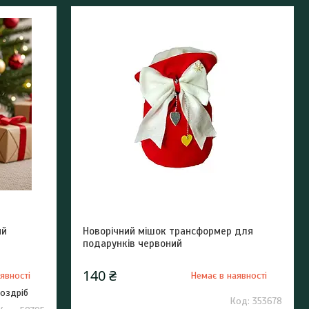
ий
Новорічний мішок трансформер для
подарунків червоний
140 ₴
явності
Немає в наявності
роздріб
353678