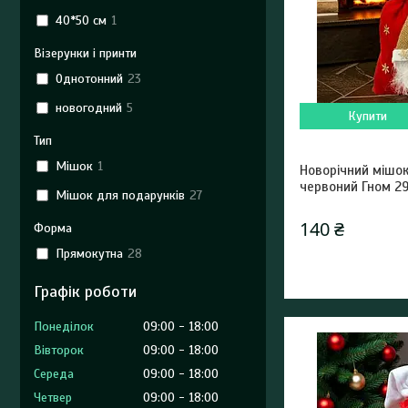
40*50 см
1
Візерунки і принти
Однотонний
23
новогодний
5
Купити
Тип
Мішок
1
Новорічний мішо
червоний Гном 2
Мішок для подарунків
27
140 ₴
Форма
Прямокутна
28
Графік роботи
Понеділок
09:00
18:00
Вівторок
09:00
18:00
Середа
09:00
18:00
Четвер
09:00
18:00