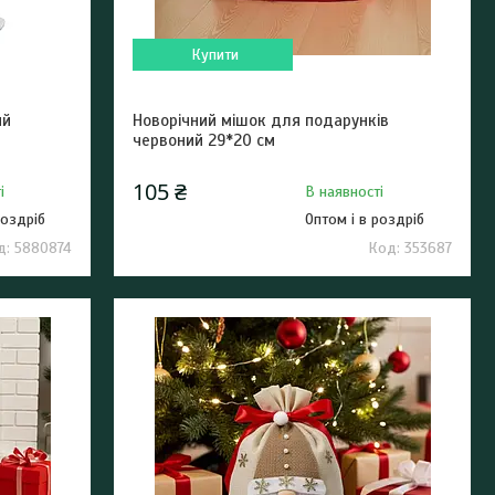
Купити
ий
Новорічний мішок для подарунків
червоний 29*20 см
105 ₴
і
В наявності
роздріб
Оптом і в роздріб
5880874
353687