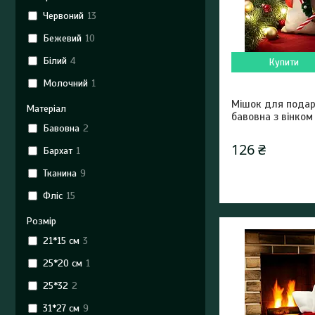
Червоний
13
Бежевий
10
Білий
4
Купити
Молочний
1
Мішок для подар
Матеріал
бавовна з вінком
Бавовна
2
126 ₴
Бархат
1
Тканина
9
Фліс
15
Розмір
21*15 см
3
25*20 см
1
25*32
2
31*27 см
9