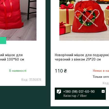
ний мішок для
Новорічний мішок для подарунк
оний 100*60 см
червоний з вінком 29*20 см
110 ₴
В наявності
Немає в на
Тільки оп
3536874
+380 (98) 017-60-90
Київстар / Viber