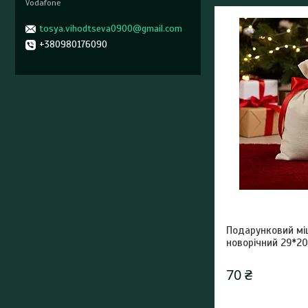
Vodafone
tosya.vihodtseva0900@gmail.com
+380980176090
Подарунковий мі
новорічний 29*2
70 ₴