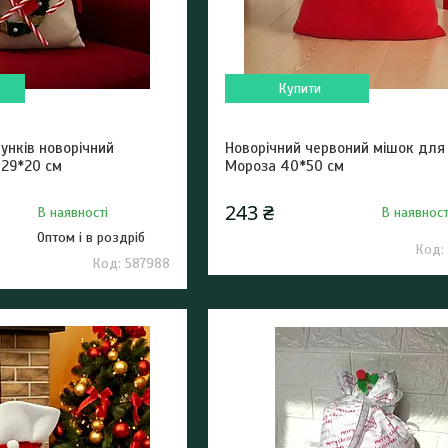
Купити
унків новорічний
Новорічний червоний мішок для
 29*20 см
Мороза 40*50 см
243 ₴
В наявності
В наявност
Оптом і в роздріб
587988