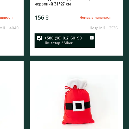
червоний 31*27 см
156 ₴
явності
Немає в наявності
МК - 4040
МК - 3536
+380 (98) 017-60-90
Київстар / Viber