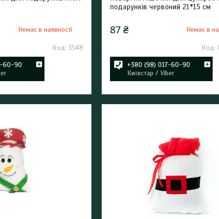
подарунків червоний 21*15 см
87 ₴
Немає в наявності
Немає в на
3548
7-60-90
+380 (98) 017-60-90
ber
Київстар / Viber