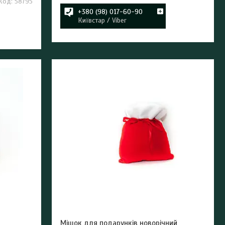
58795
+380 (98) 017-60-90
Київстар / Viber
Мішок для подарунків новорічний