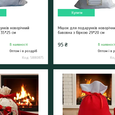
Купити
унків новорічний
Мішок для подарунків новорічн
 35*25 см
бавовна з біркою 29*20 см
95 ₴
В наявності
В наявност
Оптом і в роздріб
Оптом і в 
5880875