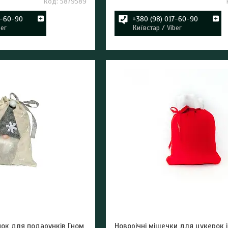
5879589
7-60-90
+380 (98) 017-60-90
ber
Київстар / Viber
чок для подарунків Гном
Новорічні мішечки для цукерок і