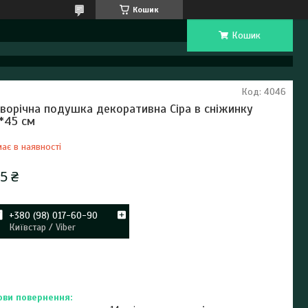
Кошик
Кошик
Код:
4046
ворічна подушка декоративна Сіра в сніжинку
*45 см
ає в наявності
5 ₴
+380 (98) 017-60-90
Київстар / Viber