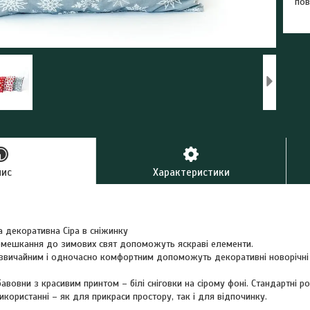
пов
пис
Характеристики
 декоративна Сіра в сніжинку
омешкання до зимових свят допоможуть яскраві елементи.
незвичайним і одночасно комфортним допоможуть декоративні новорічні
бавовни з красивим принтом – білі сніговки на сірому фоні. Стандартні р
икористанні – як для прикраси простору, так і для відпочинку.