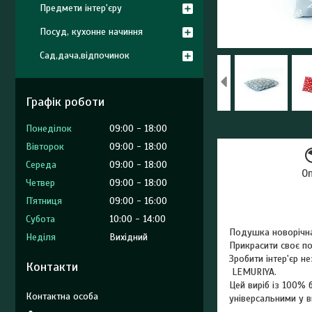
Предмети інтер'єру
Посуд, кухонне начиння
Сад,дача,відпочинок
Графік роботи
Понеділок
09:00
18:00
Вівторок
09:00
18:00
Середа
09:00
18:00
О
Четвер
09:00
18:00
Пʼятниця
09:00
16:00
Субота
10:00
14:00
Подушка новорічна
Неділя
Вихідний
Прикрасити своє п
Зробити інтер'єр 
Контакти
LEMURIYA.
Цей виріб із 100% 
універсальними у в