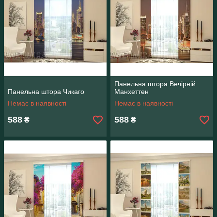
Панельна штора Вечірній
Панельна штора Чикаго
Манхеттен
Немає в наявності
Немає в наявності
588
588
₴
₴