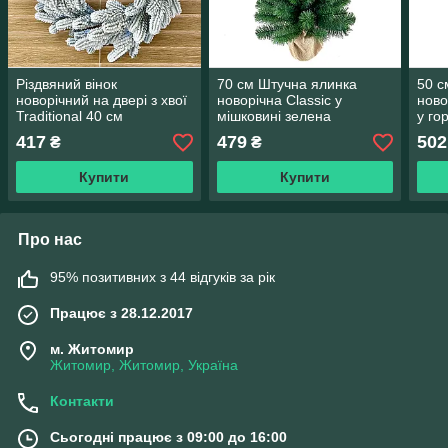
Різдвяний вінок
70 см Штучна ялинка
50 с
новорічний на двері з хвої
новорічна Classic у
ново
Traditional 40 см
мішковині зелена
у го
засніжений
417
479
502
₴
₴
Купити
Купити
Про нас
95% позитивних з 44 відгуків за рік
Працює з 28.12.2017
м. Житомир
Житомир, Житомир, Україна
Контакти
Сьогодні працює з 09:00 до 16:00