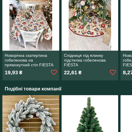
Новорічна скатертина
Спідниця під ялинку
Ново
гобеленова на
підстилка гобеленова
гобе
прямокутний стіл FIESTA
FIESTA
FIE
19,93
22,61
8,2
₴
₴
Подібні товари компанії