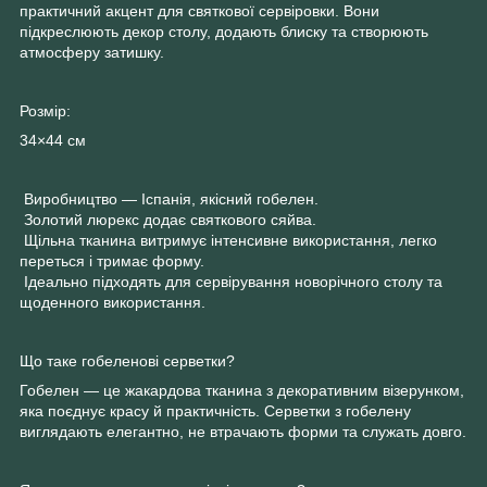
практичний акцент для святкової сервіровки. Вони
підкреслюють декор столу, додають блиску та створюють
атмосферу затишку.
Розмір:
34×44 см
Виробництво — Іспанія, якісний гобелен.
Золотий люрекс додає святкового сяйва.
Щільна тканина витримує інтенсивне використання, легко
переться і тримає форму.
Ідеально підходять для сервірування новорічного столу та
щоденного використання.
Що таке гобеленові серветки?
Гобелен — це жакардова тканина з декоративним візерунком,
яка поєднує красу й практичність. Серветки з гобелену
виглядають елегантно, не втрачають форми та служать довго.