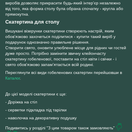
виробів дозволяє прикрасити будь-який інтер'єр незалежно
від того, яка форма столу була обрана спочатку - кругла або
прямокутна.
Скатертина для столу
Вишукані візерунки скатертини створюють настрій, яким
обов'язково захочеться поділитися - купити такий виріб у
подарунок однозначно правильне рішення.
Створити свято, оновити улюблене місце для рідних чи гостей
дуже просто. Потрібно замінити звичну клейончасту
скатертину гобеленової, поставити на стіл квіти і свічки - і
свято обов'язково запам'ятається всій родині.
Переглянути всі види гобеленових скатертин перейшовши в
Каталог
.
До цієї моделі скатертини є ще:
- Доріжка на стіл
- серветки підкладка під тарілки
- наволочка на декоративну подушку
Подивитись у розділі "З цим товаром також замовляють"