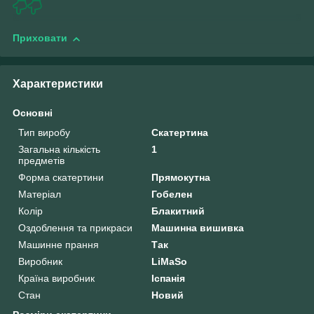
Приховати
Характеристики
Основні
Тип виробу
Скатертина
Загальна кількість
1
предметів
Форма скатертини
Прямокутна
Матеріал
Гобелен
Колір
Блакитний
Оздоблення та прикраси
Машинна вишивка
Машинне прання
Так
Виробник
LiMaSo
Країна виробник
Іспанія
Стан
Новий