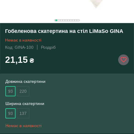
Гобеленова скатертина на стіл LiMaSo GINA
Немає в наявності
Код: GINA-100
Роздріб
21,15
₴
Довжина скатертини
93
220
Ширина скатертини
93
137
Немає в наявності