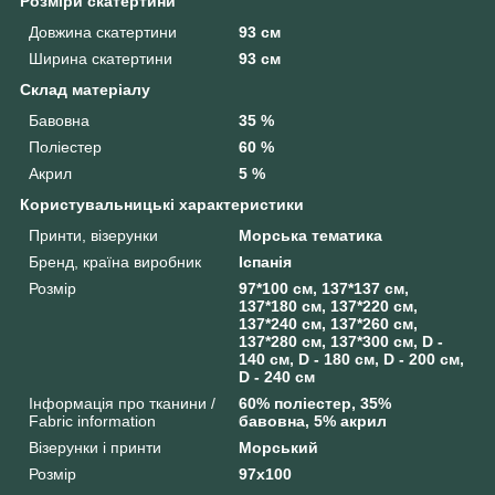
Розміри скатертини
Довжина скатертини
93 см
Ширина скатертини
93 см
Склад матеріалу
Бавовна
35 %
Поліестер
60 %
Акрил
5 %
Користувальницькі характеристики
Принти, візерунки
Морська тематика
Бренд, країна виробник
Іспанія
Розмір
97*100 см, 137*137 см,
137*180 см, 137*220 см,
137*240 см, 137*260 см,
137*280 см, 137*300 см, D -
140 см, D - 180 см, D - 200 см,
D - 240 см
Інформація про тканини /
60% поліестер, 35%
Fabric information
бавовна, 5% акрил
Візерунки і принти
Морський
Розмір
97x100