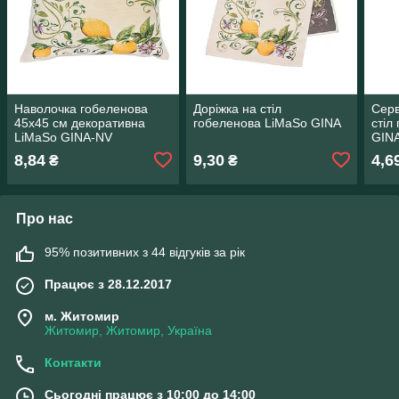
Наволочка гобеленова
Доріжка на стіл
Серв
45х45 см декоративна
гобеленова LiMaSo GINA
стіл
LiMaSo GINA-NV
GIN
8,84
9,30
4,6
₴
₴
Про нас
95% позитивних з 44 відгуків за рік
Працює з 28.12.2017
м. Житомир
Житомир, Житомир, Україна
Контакти
Сьогодні працює з 10:00 до 14:00