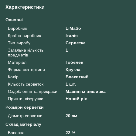
Характеристики
Основні
Виробник
LiMaSo
Країна виробник
Італія
Тип виробу
Серветка
Загальна кількість
1
предметів
Матеріал
Гобелен
Форма скатертини
Кругла
Колір
Блакитний
Кількість серветок
1 шт.
Оздоблення та прикраси
Машинна вишивка
Принти, візерунки
Новий рік
Розміри серветки
Діаметр серветки
20 см
Склад матеріалу
Бавовна
22 %