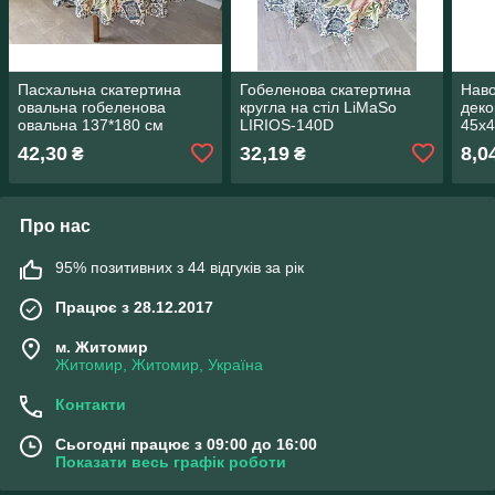
Пасхальна скатертина
Гобеленова скатертина
Наво
овальна гобеленова
кругла на стіл LiMaSo
деко
овальна 137*180 см
LIRIOS-140D
45х
LIRIOS OVAL -180
42,30
32,19
8,0
₴
₴
Про нас
95% позитивних з 44 відгуків за рік
Працює з 28.12.2017
м. Житомир
Житомир, Житомир, Україна
Контакти
Сьогодні працює з 09:00 до 16:00
Показати весь графік роботи