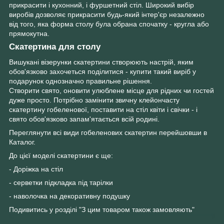
прикрасити і кухонний, і фуршетний стіл. Широкий вибір
виробів дозволяє прикрасити будь-який інтер'єр незалежно
від того, яка форма столу була обрана спочатку - кругла або
прямокутна.
Скатертина для столу
Вишукані візерунки скатертини створюють настрій, яким
обов'язково захочеться поділитися - купити такий виріб у
подарунок однозначно правильне рішення.
Створити свято, оновити улюблене місце для рідних чи гостей
дуже просто. Потрібно замінити звичну клейончасту
скатертину гобеленової, поставити на стіл квіти і свічки - і
свято обов'язково запам'ятається всій родині.
Переглянути всі види гобеленових скатертин перейшовши в
Каталог.
До цієї моделі скатертини є ще:
- Доріжка на стіл
- серветки підкладка під тарілки
- наволочка на декоративну подушку
Подивитись у розділі "З цим товаром також замовляють"