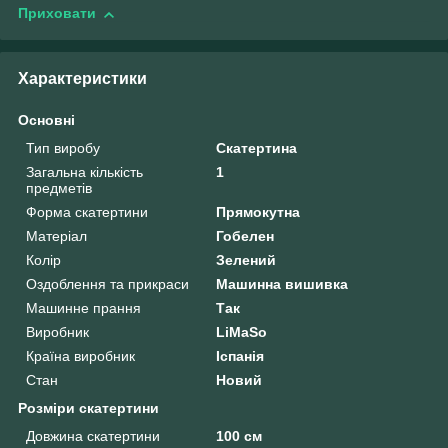
Приховати
Характеристики
Основні
Тип виробу
Скатертина
Загальна кількість
1
предметів
Форма скатертини
Прямокутна
Матеріал
Гобелен
Колір
Зелений
Оздоблення та прикраси
Машинна вишивка
Машинне прання
Так
Виробник
LiMaSo
Країна виробник
Іспанія
Стан
Новий
Розміри скатертини
Довжина скатертини
100 см