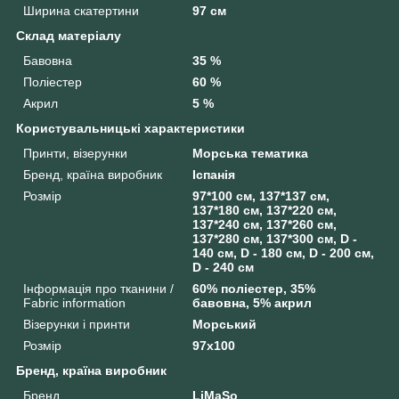
Ширина скатертини
97 см
Склад матеріалу
Бавовна
35 %
Поліестер
60 %
Акрил
5 %
Користувальницькі характеристики
Принти, візерунки
Морська тематика
Бренд, країна виробник
Іспанія
Розмір
97*100 см, 137*137 см,
137*180 см, 137*220 см,
137*240 см, 137*260 см,
137*280 см, 137*300 см, D -
140 см, D - 180 см, D - 200 см,
D - 240 см
Інформація про тканини /
60% поліестер, 35%
Fabric information
бавовна, 5% акрил
Візерунки і принти
Морський
Розмір
97x100
Бренд, країна виробник
Бренд
LiMaSo