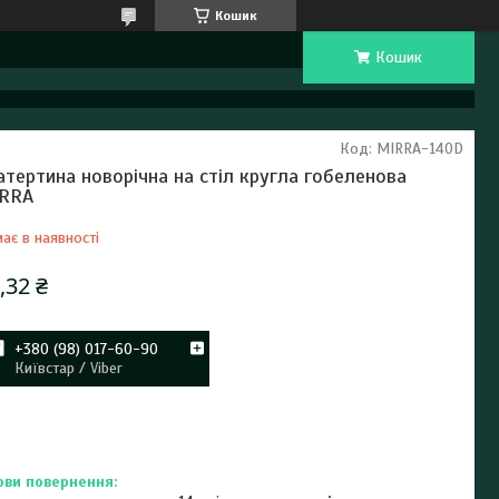
Кошик
Кошик
Код:
MIRRA-140D
атертина новорічна на стіл кругла гобеленова
RRA
ає в наявності
,32 ₴
+380 (98) 017-60-90
Київстар / Viber