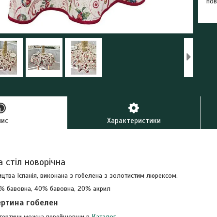
пов
пис
Характеристики
 стіл новорічна
цтва Іспанія, виконана з гобелена з золотистим люрексом.
0% бавовна, 40% бавовна, 20% акрил
ертина гобелен
атертини можна перейшовши в
Каталог