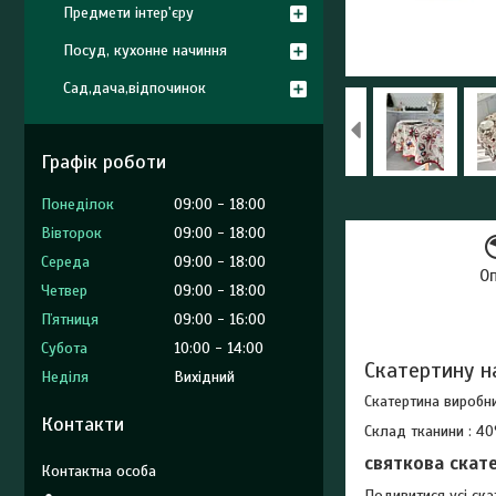
Предмети інтер'єру
Посуд, кухонне начиння
Сад,дача,відпочинок
Графік роботи
Понеділок
09:00
18:00
Вівторок
09:00
18:00
Середа
09:00
18:00
О
Четвер
09:00
18:00
Пʼятниця
09:00
16:00
Субота
10:00
14:00
Скатертину на
Неділя
Вихідний
Скатертина виробни
Контакти
Склад тканини : 4
святкова скат
Подивитися усі ск