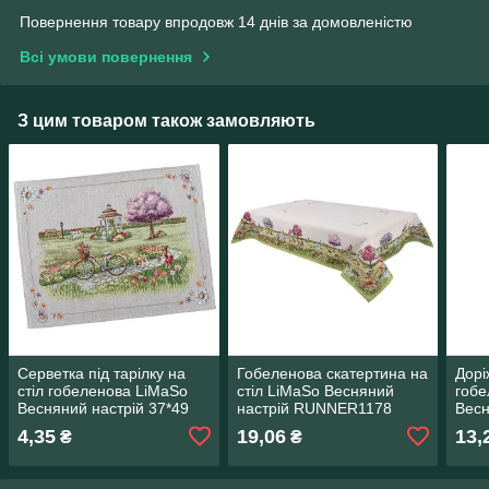
Повернення товару впродовж 14 днів за домовленістю
Всі умови повернення
З цим товаром також замовляють
Серветка під тарілку на
Гобеленова скатертина на
Дорі
стіл гобеленова LiMaSo
стіл LiMaSo Весняний
гобе
Весняний настрій 37*49
настрій RUNNER1178
Весн
см
4,35
19,06
13,
₴
₴