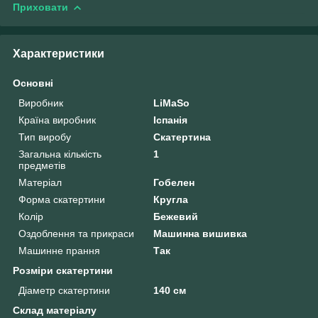
Приховати
Характеристики
Основні
Виробник
LiMaSo
Країна виробник
Іспанія
Тип виробу
Скатертина
Загальна кількість
1
предметів
Матеріал
Гобелен
Форма скатертини
Кругла
Колір
Бежевий
Оздоблення та прикраси
Машинна вишивка
Машинне прання
Так
Розміри скатертини
Діаметр скатертини
140 см
Склад матеріалу