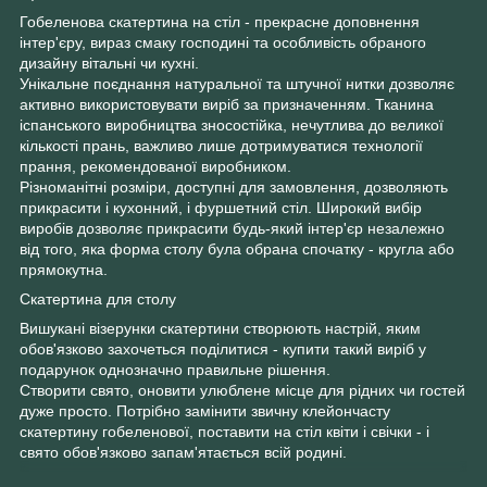
Гобеленова скатертина на стіл - прекрасне доповнення
інтер'єру, вираз смаку господині та особливість обраного
дизайну вітальні чи кухні.
Унікальне поєднання натуральної та штучної нитки дозволяє
активно використовувати виріб за призначенням. Тканина
іспанського виробництва зносостійка, нечутлива до великої
кількості прань, важливо лише дотримуватися технології
прання, рекомендованої виробником.
Різноманітні розміри, доступні для замовлення, дозволяють
прикрасити і кухонний, і фуршетний стіл. Широкий вибір
виробів дозволяє прикрасити будь-який інтер'єр незалежно
від того, яка форма столу була обрана спочатку - кругла або
прямокутна.
Скатертина для столу
Вишукані візерунки скатертини створюють настрій, яким
обов'язково захочеться поділитися - купити такий виріб у
подарунок однозначно правильне рішення.
Створити свято, оновити улюблене місце для рідних чи гостей
дуже просто. Потрібно замінити звичну клейончасту
скатертину гобеленової, поставити на стіл квіти і свічки - і
свято обов'язково запам'ятається всій родині.