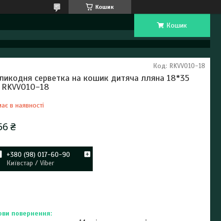
Кошик
Кошик
Код:
RKVV010-18
ликодня серветка на кошик дитяча лляна 18*35
 RKVV010-18
ає в наявності
56 ₴
+380 (98) 017-60-90
Київстар / Viber