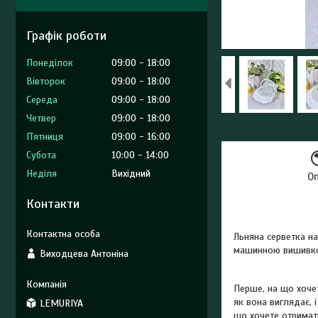
Графік роботи
Понеділок
09:00
18:00
Вівторок
09:00
18:00
Середа
09:00
18:00
Четвер
09:00
18:00
Пʼятниця
09:00
16:00
Субота
10:00
14:00
Неділя
Вихідний
О
Контакти
Льняна серветка н
машинною вишивкою
Виходцева Антоніна
Перше, на що хочет
як вона виглядає, 
LEMURIYA
що хочете отримат