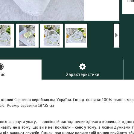
пов
пис
Характеристики
а кошик Серветка виробництва України. Склад тканини: 100% льон з м
. Розмір серветки 18*35 см
ься звернути увагу, – зовнішній вигляд великоднього кошика. З одного 
і навіть не в тому, що ви в неї поклали - сенс у тому, з якими думками 
и від ранньої служби. Однак, при цьому великодній кошик прийнято зби