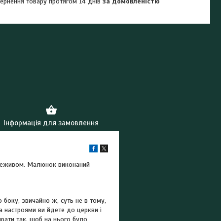
ернення товару протягом 14 днів
за домовленістю
Інформація для замовлення
ереживом. Малюнок виконаний
боку, звичайно ж, суть не в тому,
та настроями ви йдете до церкви і
рати так, щоб на нього було