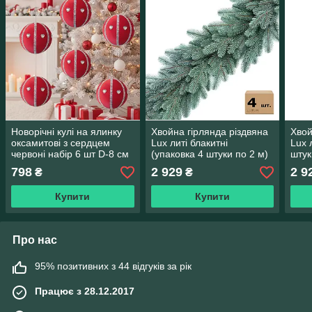
Новорічні кулі на ялинку
Хвойна гірлянда різдвяна
Хвой
оксамитові з сердцем
Lux литі блакитні
Lux 
червоні набір 6 шт D-8 см
(упаковка 4 штуки по 2 м)
штук
798
2 929
2 9
₴
₴
Купити
Купити
Про нас
95% позитивних з 44 відгуків за рік
Працює з 28.12.2017