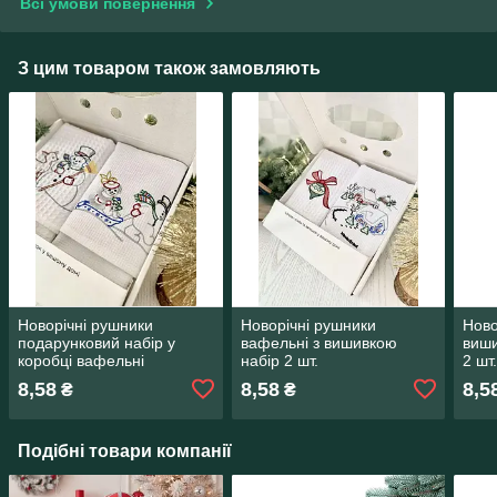
Всі умови повернення
З цим товаром також замовляють
Новорічні рушники
Новорічні рушники
Ново
подарунковий набір у
вафельні з вишивкою
виши
коробці вафельні
набір 2 шт.
2 шт
8,58
8,58
8,5
₴
₴
Подібні товари компанії