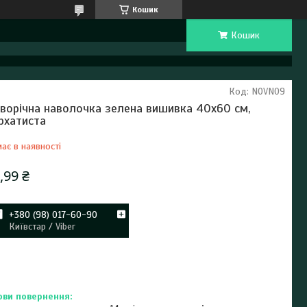
Кошик
Кошик
Код:
NOVN09
ворічна наволочка зелена вишивка 40х60 см,
рхатиста
ає в наявності
,99 ₴
+380 (98) 017-60-90
Київстар / Viber