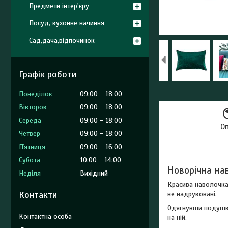
Предмети інтер'єру
Посуд, кухонне начиння
Сад,дача,відпочинок
Графік роботи
Понеділок
09:00
18:00
Вівторок
09:00
18:00
Середа
09:00
18:00
О
Четвер
09:00
18:00
Пʼятниця
09:00
16:00
Субота
10:00
14:00
Новорічна н
Неділя
Вихідний
Красива наволочка 
Контакти
не надруковані.
Одягнувши подушку
на ній.