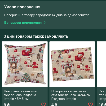
Умови повернення
Повернення товару впродовж 14 днів за домовленістю
Всі умови повернення
З цим товаром також замовляють
Новорічна наволочка
Новорічна серветка на
Скат
гобеленова Різдвяна
стіл гобеленова 34*44 см
стіл
історія 45*45 см
Різдвяна історія
істор
9
4
18
₴
₴