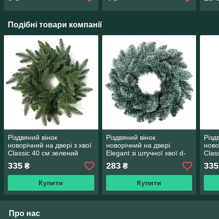
Подібні товари компанії
Різдвяний вінок
Різдвяний вінок
Різд
новорічний на двері з хвої
новорічний на двері
ново
Classic 40 см зелений
Elegant зі штучної хвої d-
Clas
40 см блакитний
зел
335
283
335
₴
₴
Купити
Купити
Про нас