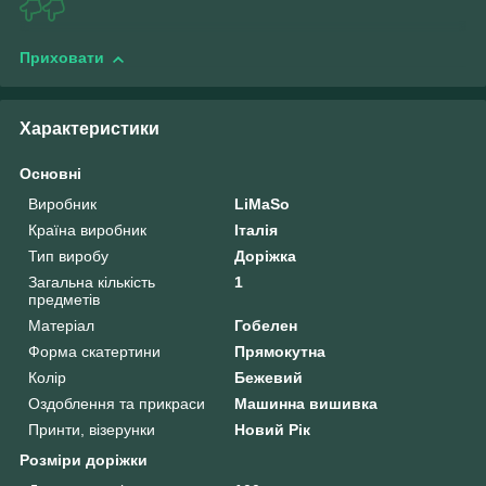
Приховати
Характеристики
Основні
Виробник
LiMaSo
Країна виробник
Італія
Тип виробу
Доріжка
Загальна кількість
1
предметів
Матеріал
Гобелен
Форма скатертини
Прямокутна
Колір
Бежевий
Оздоблення та прикраси
Машинна вишивка
Принти, візерунки
Новий Рік
Розміри доріжки