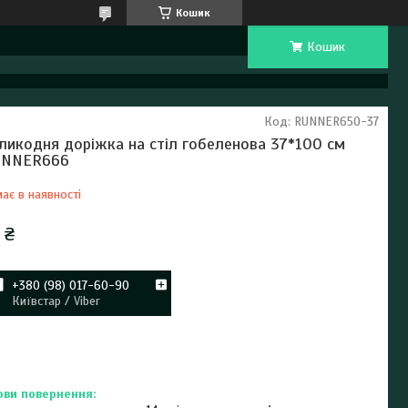
Кошик
Кошик
Код:
RUNNER650-37
ликодня доріжка на стіл гобеленова 37*100 см
UNNER666
ає в наявності
 ₴
+380 (98) 017-60-90
Київстар / Viber