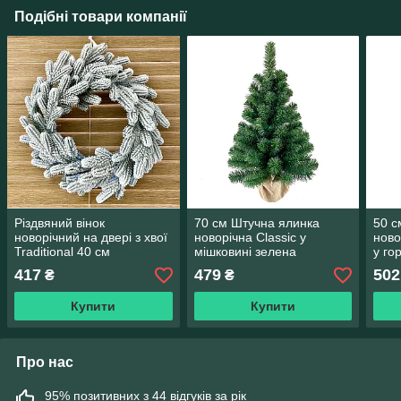
Подібні товари компанії
Різдвяний вінок
70 см Штучна ялинка
50 с
новорічний на двері з хвої
новорічна Classic у
ново
Traditional 40 см
мішковині зелена
у го
засніжений
417
479
502
₴
₴
Купити
Купити
Про нас
95% позитивних з 44 відгуків за рік