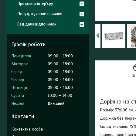
Предмети інтер'єру
Посуд, кухонне начиння
Сад,дача,відпочинок
Графік роботи
Понеділок
09:00
18:00
Вівторок
09:00
18:00
Середа
09:00
18:00
О
Четвер
09:00
18:00
Пʼятниця
09:00
16:00
Субота
10:00
14:00
Доріжка на с
Неділя
Вихідний
Розмір: 37х100 см,
Контакти
Доріжка без люре
Склад тканини: 75%
Тканина виробництв