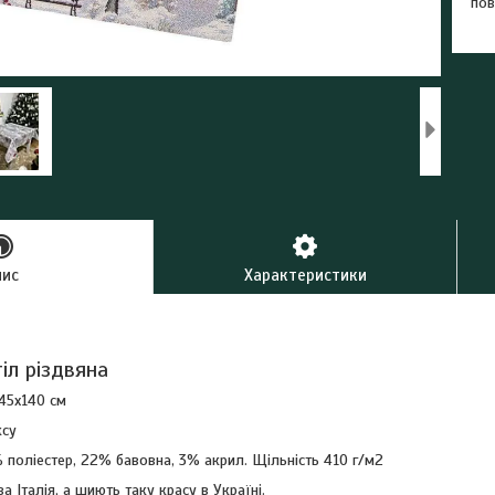
пов
пис
Характеристики
тіл різдвяна
 45х140 см
ксу
 поліестер, 22% бавовна, 3% акрил. Щільність 410 г/м2
а Італія, а шиють таку красу в Україні.