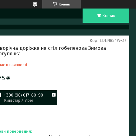
Кошик
Кошик
Код:
EDEN854W-37
ворічна доріжка на стіл гобеленова Зимова
огулянка
ає в наявності
75 ₴
+380 (98) 017-60-90
Київстар / Viber