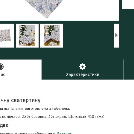
пис
Характеристики
ічну скатертину
цтва Іспанія, виготовлена з гобелена.
 поліестер, 22% бавовна, 3% акрил. Щільність 410 г/м2
здво
атертини можна перейшовши в
Каталог