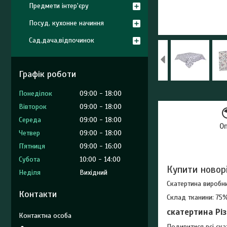
Предмети інтер'єру
Посуд, кухонне начиння
Сад,дача,відпочинок
Графік роботи
Понеділок
09:00
18:00
Вівторок
09:00
18:00
Середа
09:00
18:00
О
Четвер
09:00
18:00
Пʼятниця
09:00
16:00
Субота
10:00
14:00
Купити новор
Неділя
Вихідний
Скатертина виробни
Контакти
Склад тканини: 75%
скатертина Рі
Подивитися всі ск