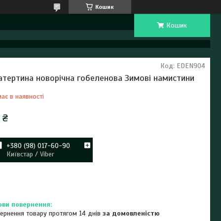
Кошик
Кошик
Код:
EDEN904
атертина новорічна гобеленова Зимові намистини
ає в наявності
 ₴
+380 (98) 017-60-90
Київстар / Viber
ернення товару протягом 14 днів
за домовленістю