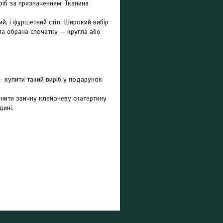
іб за призначенням. Тканина
й, і фуршетний стіл. Широкий вибір
ла обрана спочатку — кругла або
— купити такий виріб у подарунок
інити звичну клейоневу скатертину
дині.