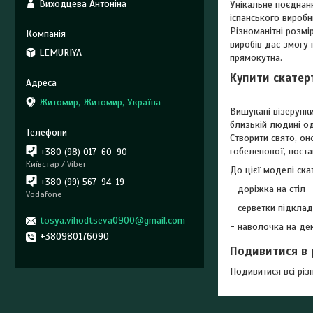
Виходцева Антоніна
Унікальне поєднанн
іспанського виробн
Різноманітні розмі
виробів дає змогу 
LEMURIYA
прямокутна.
Купити скатерт
Житомир, Житомир, Україна
Вишукані візерунки
близькій людині о
Створити свято, он
гобеленової, постав
+380 (98) 017-60-90
Київстар / Viber
До цієї моделі ска
+380 (99) 567-94-19
- доріжка на стіл
Vodafone
- серветки підклад
tosya.vihodtseva0900@gmail.com
- наволочка на де
+380980176090
Подивитися в 
Подивитися всі рі