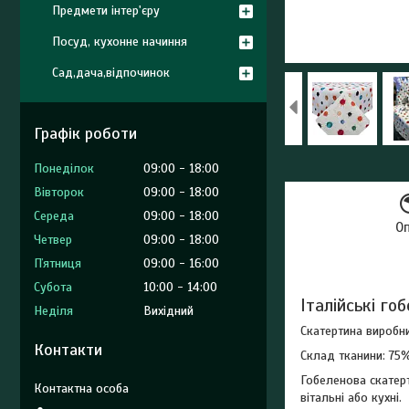
Предмети інтер'єру
Посуд, кухонне начиння
Сад,дача,відпочинок
Графік роботи
Понеділок
09:00
18:00
Вівторок
09:00
18:00
Середа
09:00
18:00
О
Четвер
09:00
18:00
Пʼятниця
09:00
16:00
Субота
10:00
14:00
Італійські го
Неділя
Вихідний
Скатертина виробни
Контакти
Склад тканини: 75%
Гобеленова скатерт
вітальні або кухні.