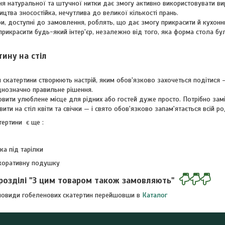
я натуральної та штучної нитки дає змогу активно використовувати вир
ицтва зносостійка, нечутлива до великої кількості прань.
ри, доступні до замовлення, роблять, що дає змогу прикрасити й кухонни
прикрасити будь-який інтер'єр, незалежно від того, яка форма стола бу
ину на стіл
 скатертини створюють настрій, яким обов'язково захочеться подітися 
днозначно правильне рішення.
овити улюблене місце для рідних або гостей дуже просто. Потрібно зам
ити на стіл квіти та свічки — і свято обов'язково запам'ятається всій ро
тертини є ще :
ка під тарілки
коративну подушку
розділі "З цим товаром також замовляють"
зновиди гобеленових скатертин перейшовши в
Каталог