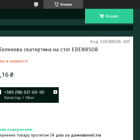
Кошик
Кошик
Код:
EDEN850B-100
беленова скатертина на стіл EDEN850B
ає в наявності
,16 ₴
+380 (98) 017-60-90
Київстар / Viber
ернення товару протягом 14 днів
за домовленістю